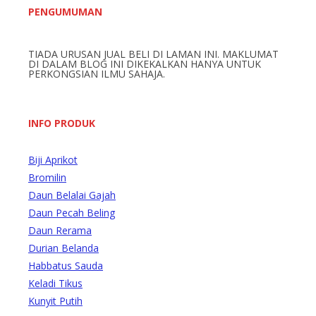
r
PENGUMUMAN
c
h
TIADA URUSAN JUAL BELI DI LAMAN INI. MAKLUMAT
f
DI DALAM BLOG INI DIKEKALKAN HANYA UNTUK
o
PERKONGSIAN ILMU SAHAJA.
r
:
INFO PRODUK
Biji Aprikot
Bromilin
Daun Belalai Gajah
Daun Pecah Beling
Daun Rerama
Durian Belanda
Habbatus Sauda
Keladi Tikus
Kunyit Putih