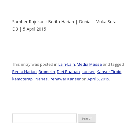
Sumber Rujukan : Berita Harian | Dunia | Muka Surat
D3 | 5 April 2015
This entry was posted in
Lain-Lain
,
Media Massa
and tagged
Berita Harian
,
Bromelin
,
Diet Buahan
,
kanser
,
Kanser Tiroid
,
kemoterapi
,
Nanas
,
Penawar Kanser
on
April 5, 2015
.
S
e
a