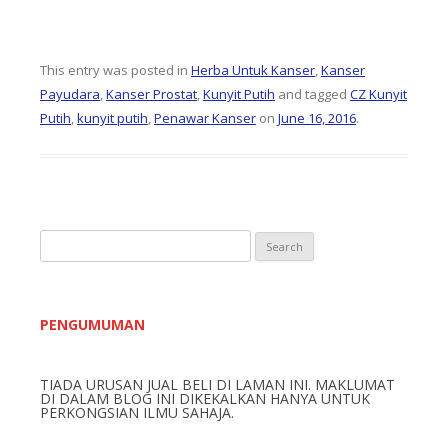
This entry was posted in
Herba Untuk Kanser
,
Kanser
Payudara
,
Kanser Prostat
,
Kunyit Putih
and tagged
CZ Kunyit
Putih
,
kunyit putih
,
Penawar Kanser
on
June 16, 2016
.
S
e
a
r
PENGUMUMAN
c
h
TIADA URUSAN JUAL BELI DI LAMAN INI. MAKLUMAT
f
DI DALAM BLOG INI DIKEKALKAN HANYA UNTUK
o
PERKONGSIAN ILMU SAHAJA.
r