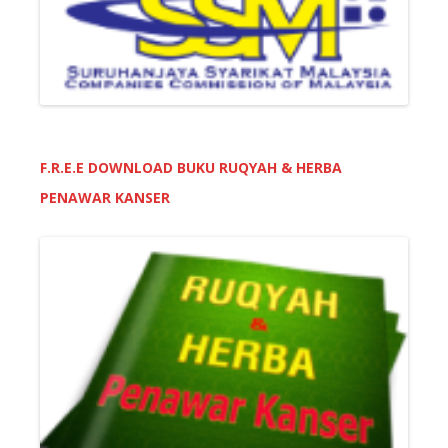
F.R.E.E DOWNLOAD BUKU RUQYAH & HERBA
PENAWAR KANSER