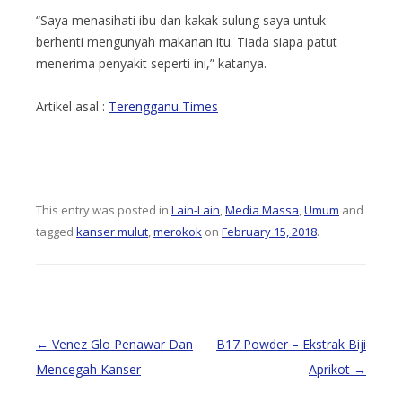
“Saya menasihati ibu dan kakak sulung saya untuk
berhenti mengunyah makanan itu. Tiada siapa patut
menerima penyakit seperti ini,” katanya.
Artikel asal :
Terengganu Times
This entry was posted in
Lain-Lain
,
Media Massa
,
Umum
and
tagged
kanser mulut
,
merokok
on
February 15, 2018
.
Post
←
Venez Glo Penawar Dan
B17 Powder – Ekstrak Biji
navigation
Mencegah Kanser
Aprikot
→