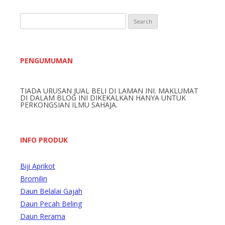
S
e
a
r
PENGUMUMAN
c
h
TIADA URUSAN JUAL BELI DI LAMAN INI. MAKLUMAT
f
DI DALAM BLOG INI DIKEKALKAN HANYA UNTUK
o
PERKONGSIAN ILMU SAHAJA.
r
:
INFO PRODUK
Biji Aprikot
Bromilin
Daun Belalai Gajah
Daun Pecah Beling
Daun Rerama