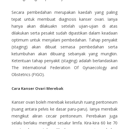
Secara pembedahan merupakan kaedah yang paling
tepat untuk membuat diagnosis kanser ovari. Ianya
hanya akan dilakuakn setelah ujian-ujian di atas
dilakukan serta pesakit sudah dipastikan dalam keadaan
optimum untuk menjalani pembedahan. Tahap penyakit
(staging) akan dibuat semasa pembedahan serta
ketumbuhan akan dibuang sebanyak yang mungkin.
Ketentuan tahap penyakit (staging) adalah berlandaskan
The International Federation Of Gynaecology and
Obstetrics (FIGO).
Cara Kanser Ovari Merebak
Kanser ovari boleh merebak keseluruh ruang peritoneum
(ruang antara pelvis ke dasar paru-paru). Ianya merebak
mengikut aliran cecair peritoneum. Perebakan juga
selalu berlaku mengikut sesalur limfa. Kira-kira 60 ke 70