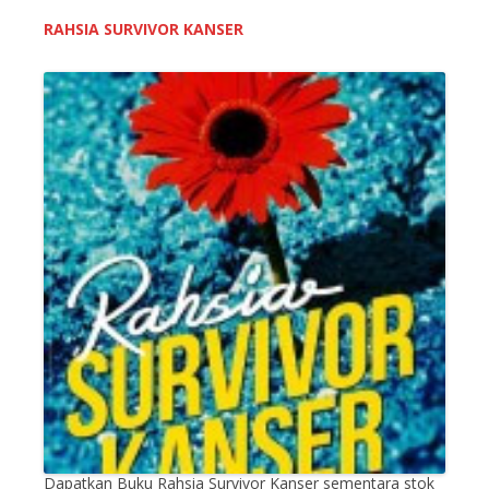
RAHSIA SURVIVOR KANSER
Dapatkan Buku Rahsia Survivor Kanser sementara stok