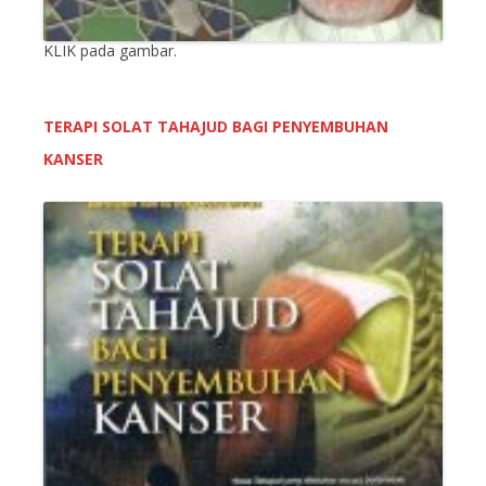
KLIK pada gambar.
TERAPI SOLAT TAHAJUD BAGI PENYEMBUHAN
KANSER