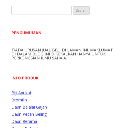
S
e
a
r
PENGUMUMAN
c
h
TIADA URUSAN JUAL BELI DI LAMAN INI. MAKLUMAT
f
DI DALAM BLOG INI DIKEKALKAN HANYA UNTUK
o
PERKONGSIAN ILMU SAHAJA.
r
:
INFO PRODUK
Biji Aprikot
Bromilin
Daun Belalai Gajah
Daun Pecah Beling
Daun Rerama