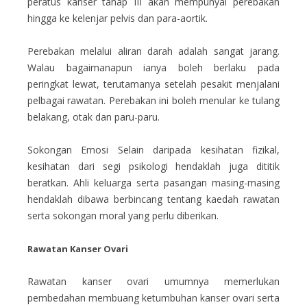
peratus kanser tahap III akan mempunyai perebakan
hingga ke kelenjar pelvis dan para-aortik.
Perebakan melalui aliran darah adalah sangat jarang.
Walau bagaimanapun ianya boleh berlaku pada
peringkat lewat, terutamanya setelah pesakit menjalani
pelbagai rawatan. Perebakan ini boleh menular ke tulang
belakang, otak dan paru-paru.
Sokongan Emosi Selain daripada kesihatan fizikal,
kesihatan dari segi psikologi hendaklah juga dititik
beratkan. Ahli keluarga serta pasangan masing-masing
hendaklah dibawa berbincang tentang kaedah rawatan
serta sokongan moral yang perlu diberikan.
Rawatan Kanser Ovari
Rawatan kanser ovari umumnya memerlukan
pembedahan membuang ketumbuhan kanser ovari serta