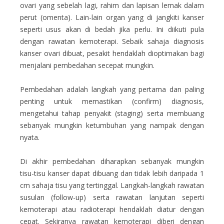
ovari yang sebelah lagi, rahim dan lapisan lemak dalam
perut (omenta). Lain-lain organ yang di jangkiti kanser
seperti usus akan di bedah jika perlu. Ini diikuti pula
dengan rawatan kemoterapi. Sebaik sahaja diagnosis
kanser ovari dibuat, pesakit hendaklah dioptimakan bagi
menjalani pembedahan secepat mungkin.
Pembedahan adalah langkah yang pertama dan paling
penting untuk memastikan (confirm) diagnosis,
mengetahui tahap penyakit (staging) serta membuang
sebanyak mungkin ketumbuhan yang nampak dengan
nyata.
Di akhir pembedahan diharapkan sebanyak mungkin
tisu-tisu kanser dapat dibuang dan tidak lebih daripada 1
cm sahaja tisu yang tertinggal. Langkah-langkah rawatan
susulan (follow-up) serta rawatan lanjutan seperti
kemoterapi atau radioterapi hendaklah diatur dengan
cepat. Sekiranya rawatan kemoterapi diberi dengan