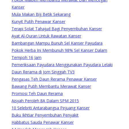
Kanser
Mula Makan Biji Betik Sekarang
Kunyit Putih Penawar Kanser
Terapi Solat Tahajud Bagi Penyembuhan Kanser
Ayat Al-Quran Untuk Rawatan Kanser
Bambangan Mampu Bunuh Sel Kanser Payudara
Pokok Herba Ini Membunuh 98% Sel Kanser Dalam
Tempoh 16 Jam
Pemeriksaan Payudara Menggunakan Payudara Lelaki
Daun Rerama di Jom Singgah TV3
Pengasas Teh Daun Rerama Penawar Kanser
Bawang Putih Membantu Merawat Kanser
Promosi Teh Daun Rerama
Aisyah Peroleh 8A Dalam SPM 2015
10 Selebriti Antarabangsa Pejuang Kanser
Buku Ikhtiar Penyembuhan Penyakit
Habbatus Sauda Penawar Kanser