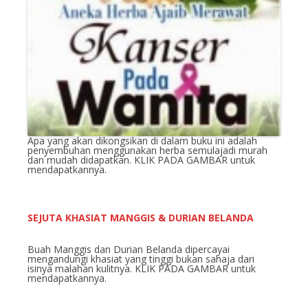
Apa yang akan dikongsikan di dalam buku ini adalah
penyembuhan menggunakan herba semulajadi murah
dan mudah didapatkan. KLIK PADA GAMBAR untuk
mendapatkannya.
SEJUTA KHASIAT MANGGIS & DURIAN BELANDA
Buah Manggis dan Durian Belanda dipercayai
mengandungi khasiat yang tinggi bukan sahaja dari
isinya malahan kulitnya. KLIK PADA GAMBAR untuk
mendapatkannya.