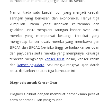
pembedahan membuang organ ovari itu sendiri.
Namun tiada satu kaedah pun yang menjadi kaedah
saringan yang berkesan dan ekonomikal. Hanya tiga
kumpulan utama yang diberikan keutamaan dan
galakkan untuk menjalani saringan kanser ovari iaitu
mereka yang mempunyai keluarga terdekat yang
menghidap kanser ovari, mereka yang membawa gen
BRCA1 dan BRCA2 (berisiko tinggi terhadap kanser ovari
dan payudara) serta mereka yang mempunyai keluarga
terdekat menghidapi
kanser usus
besar, kanser rahim
dan
kanser payudara
. Sekurang-kurangnya ujian darah
patut dijalankan ke atas tiga kumpulan ini.
Diagnosis untuk Kanser Ovari
Diagnosis dibuat dengan membuat pemeriksaan pesakit
serta beberapa ujian yang mudah.