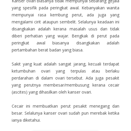
Kanser ovari biasanya tidak mempunyai sebarang gejala
yang spesifik pada peringkat awal. Kebanyakan wanita
mempunyai rasa kembung perut, ada juga yang
mengalami cirit ataupun sembelit. Selalunya keadaan ini
disangkakan adalah kerana masalah usus dan tidak
diberi perhatian yang wajar. Bengkak di perut pada
peringkat awal biasanya disangkakan adalah
pertambahan berat badan yang biasa.
Sakit yang kuat adalah sangat jarang, kecuali terdapat
ketumbuhan ovari yang terpulas atau berlaku
perdarahan di dalam ovari tersebut. Ada juga pesakit
yang perutnya membesar/membusung kerana cecair
(ascites) yang dihasilkan oleh kanser ovari.
Cecair ini membuatkan perut pesakit menegang dan
besar. Selalunya kanser ovari sudah pun merebak ketika
ianya diketahui.