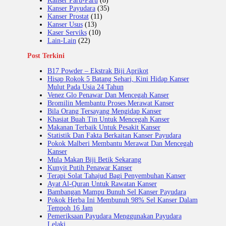
Kanser Paru-Paru
(8)
Kanser Payudara
(35)
Kanser Prostat
(11)
Kanser Usus
(13)
Kaser Serviks
(10)
Lain-Lain
(22)
Post Terkini
B17 Powder – Ekstrak Biji Aprikot
Hisap Rokok 5 Batang Sehari, Kini Hidap Kanser
Mulut Pada Usia 24 Tahun
Venez Glo Penawar Dan Mencegah Kanser
Bromilin Membantu Proses Merawat Kanser
Bila Orang Tersayang Mengidap Kanser
Khasiat Buah Tin Untuk Mencegah Kanser
Makanan Terbaik Untuk Pesakit Kanser
Statistik Dan Fakta Berkaitan Kanser Payudara
Pokok Malberi Membantu Merawat Dan Mencegah
Kanser
Mula Makan Biji Betik Sekarang
Kunyit Putih Penawar Kanser
Terapi Solat Tahajud Bagi Penyembuhan Kanser
Ayat Al-Quran Untuk Rawatan Kanser
Bambangan Mampu Bunuh Sel Kanser Payudara
Pokok Herba Ini Membunuh 98% Sel Kanser Dalam
Tempoh 16 Jam
Pemeriksaan Payudara Menggunakan Payudara
Lelaki