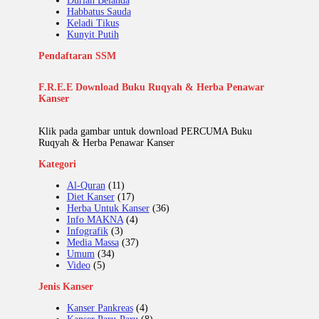
Durian Belanda
Habbatus Sauda
Keladi Tikus
Kunyit Putih
Pendaftaran SSM
F.R.E.E Download Buku Ruqyah & Herba Penawar
Kanser
Klik pada gambar untuk download PERCUMA Buku
Ruqyah & Herba Penawar Kanser
Kategori
Al-Quran
(11)
Diet Kanser
(17)
Herba Untuk Kanser
(36)
Info MAKNA
(4)
Infografik
(3)
Media Massa
(37)
Umum
(34)
Video
(5)
Jenis Kanser
Kanser Pankreas
(4)