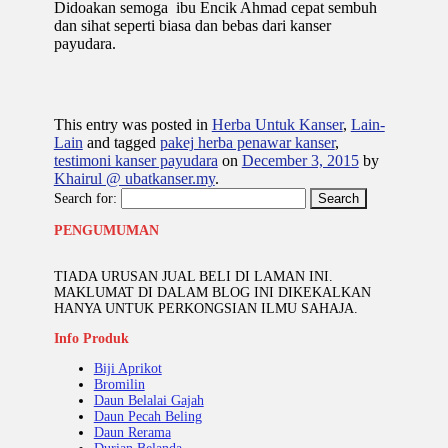
Didoakan semoga ibu Encik Ahmad cepat sembuh
dan sihat seperti biasa dan bebas dari kanser
payudara.
This entry was posted in
Herba Untuk Kanser
,
Lain-
Lain
and tagged
pakej herba penawar kanser
,
testimoni kanser payudara
on
December 3, 2015
by
Khairul @ ubatkanser.my
.
Search for:
PENGUMUMAN
TIADA URUSAN JUAL BELI DI LAMAN INI.
MAKLUMAT DI DALAM BLOG INI DIKEKALKAN
HANYA UNTUK PERKONGSIAN ILMU SAHAJA.
Info Produk
Biji Aprikot
Bromilin
Daun Belalai Gajah
Daun Pecah Beling
Daun Rerama