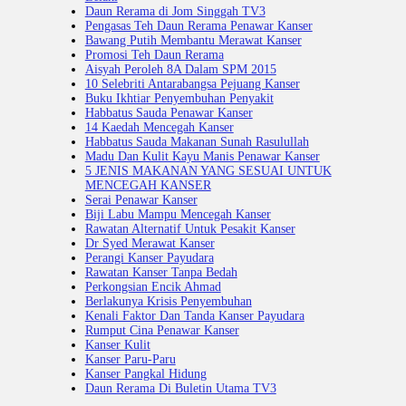
Daun Rerama di Jom Singgah TV3
Pengasas Teh Daun Rerama Penawar Kanser
Bawang Putih Membantu Merawat Kanser
Promosi Teh Daun Rerama
Aisyah Peroleh 8A Dalam SPM 2015
10 Selebriti Antarabangsa Pejuang Kanser
Buku Ikhtiar Penyembuhan Penyakit
Habbatus Sauda Penawar Kanser
14 Kaedah Mencegah Kanser
Habbatus Sauda Makanan Sunah Rasulullah
Madu Dan Kulit Kayu Manis Penawar Kanser
5 JENIS MAKANAN YANG SESUAI UNTUK
MENCEGAH KANSER
Serai Penawar Kanser
Biji Labu Mampu Mencegah Kanser
Rawatan Alternatif Untuk Pesakit Kanser
Dr Syed Merawat Kanser
Perangi Kanser Payudara
Rawatan Kanser Tanpa Bedah
Perkongsian Encik Ahmad
Berlakunya Krisis Penyembuhan
Kenali Faktor Dan Tanda Kanser Payudara
Rumput Cina Penawar Kanser
Kanser Kulit
Kanser Paru-Paru
Kanser Pangkal Hidung
Daun Rerama Di Buletin Utama TV3