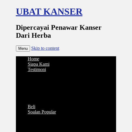
UBAT KANSER
Dipercayai Penawar Kanser
Dari Herba
Skip to content
Menu
Home
Siapa Kami
Testimoni
Pengguna Biji Aprikot
Penawar Cyst
Penawar Kanser Paru-Paru
Penawar Kanser Payudara
Penawar Kanser Usus
Pengguna Keladi Tikus
Beli
Soalan Popular
Berkaitan Biji Aprikot
Berkaitan Daun Rerama
Berkaitan Pokok Keladi Tikus