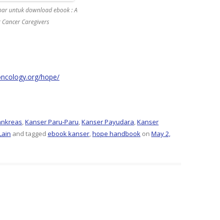
bar untuk download ebook : A
r Cancer Caregivers
oncology.org/hope/
ankreas
,
Kanser Paru-Paru
,
Kanser Payudara
,
Kanser
Lain
and tagged
ebook kanser
,
hope handbook
on
May 2,