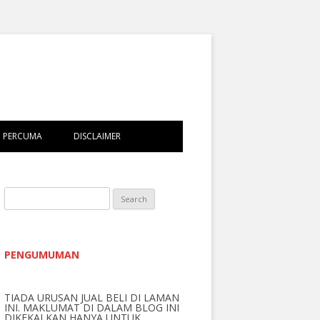
 PERCUMA
DISCLAIMER
S
e
a
r
PENGUMUMAN
c
h
TIADA URUSAN JUAL BELI DI LAMAN
f
INI. MAKLUMAT DI DALAM BLOG INI
o
DIKEKALKAN HANYA UNTUK