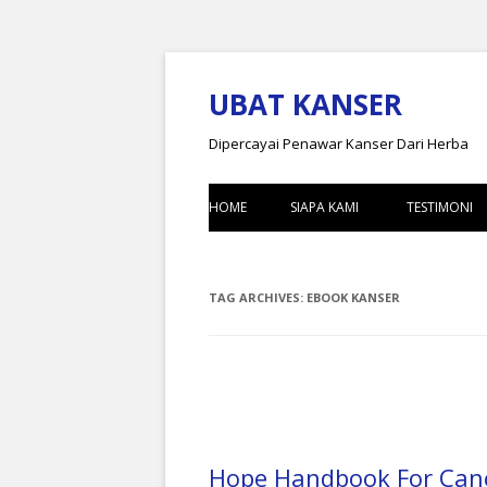
UBAT KANSER
Dipercayai Penawar Kanser Dari Herba
HOME
SIAPA KAMI
TESTIMONI
PENGGUNA B
TAG ARCHIVES:
EBOOK KANSER
PENGGUNA 
Hope Handbook For Canc