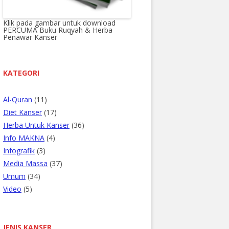
Klik pada gambar untuk download
PERCUMA Buku Ruqyah & Herba
Penawar Kanser
KATEGORI
Al-Quran
(11)
Diet Kanser
(17)
Herba Untuk Kanser
(36)
Info MAKNA
(4)
Infografik
(3)
Media Massa
(37)
Umum
(34)
Video
(5)
JENIS KANSER