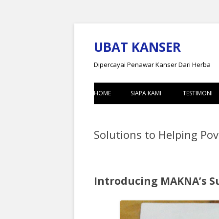
UBAT KANSER
Dipercayai Penawar Kanser Dari Herba
HOME
SIAPA KAMI
TESTIMONI
PENGGUNA B
Solutions to Helping Pov
PENGGUNA 
Introducing MAKNA’s Su