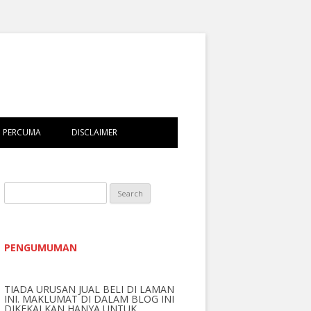
 PERCUMA
DISCLAIMER
S
e
a
r
PENGUMUMAN
c
h
TIADA URUSAN JUAL BELI DI LAMAN
f
INI. MAKLUMAT DI DALAM BLOG INI
o
DIKEKALKAN HANYA UNTUK